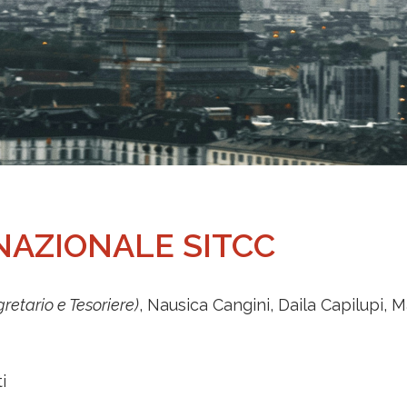
NAZIONALE SITCC
retario e Tesoriere)
, Nausica Cangini, Daila Capilupi, 
i