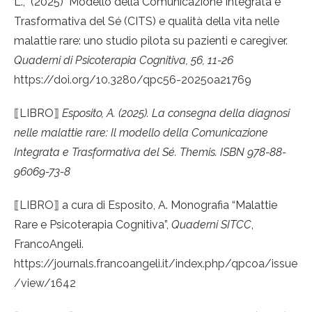
L.,
(2025)
Modello della Comunicazione Integrata e
Trasformativa del Sé (CITS) e qualità della vita nelle
malattie rare: uno studio pilota su pazienti e caregiver.
Quaderni di Psicoterapia Cognitiva, 56, 11-26
https://doi.org/10.3280/qpc56-2025oa21769
⟦
LIBRO
⟧
Esposito, A. (2025). La consegna della diagnosi
nelle malattie rare: Il modello della Comunicazione
Integrata e Trasformativa del Sé. Themis. ISBN 978-88-
96069-73-8
⟦
LIBRO
⟧
a cura di Esposito, A. Monografia “Malattie
Rare e Psicoterapia Cognitiva”,
Quaderni SITCC
,
FrancoAngeli.
https://journals.francoangeli.it/index.php/qpcoa/issue
/view/1642