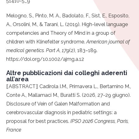
51410-5_9
Melogno, S., Pinto, M. A., Badolato, F., Sist, E., Esposito,
A., Orsolini, M., & Tarani, L. (2019). High-level language
competencies and Theory of Mind in a group of
children with Klinefelter syndrome.
American journal of
medical genetics. Part A
,
179
(2), 183–189.
https://doi.org/10.1002/ajmg.a.12
Altre pubblicazioni dai colleghi aderenti
all’area
⟦
ABSTRACT
⟧
Cadirola I.M., Primavera L., Bertamino M.,
Conte A., Mallamaci M., Buratti S. (2026, 27-29 giugno).
Disclosure of Vein of Galen Malformation and
cerebrovascular diagnosis in pediatric settings: a
proposal for best practices.
IPSO 2026 Congress, Paris,
France