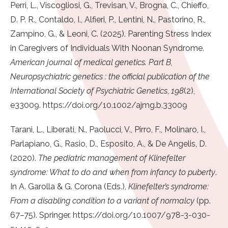
Perri, L., Viscogliosi, G., Trevisan, V., Brogna, C., Chieffo,
D. P. R., Contaldo, I., Alfieri, P., Lentini, N., Pastorino, R.,
Zampino, G., & Leoni, C. (2025). Parenting Stress Index
in Caregivers of Individuals With Noonan Syndrome.
American journal of medical genetics. Part B,
Neuropsychiatric genetics : the official publication of the
International Society of Psychiatric Genetics
,
198
(2),
e33009.
https://doi.org/10.1002/ajmg.b.33009
Tarani, L., Liberati, N., Paolucci, V., Pirro, F., Molinaro, I.,
Parlapiano, G., Rasio, D., Esposito, A., & De Angelis, D.
(2020).
The pediatric management of Klinefelter
syndrome: What to do and when from infancy to puberty
.
In A. Garolla & G. Corona (Eds.),
Klinefelter’s syndrome:
From a disabling condition to a variant of normalcy
(pp.
67–75). Springer.
https://doi.org/10.1007/978-3-030-