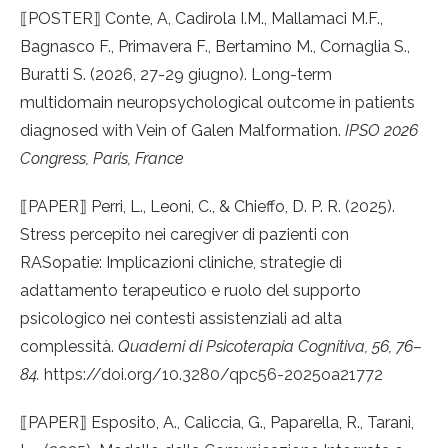
⟦
POSTER
⟧
Conte, A, Cadirola I.M., Mallamaci M.F.,
Bagnasco F., Primavera F., Bertamino M., Cornaglia S.,
Buratti S. (2026, 27-29 giugno). Long-term
multidomain neuropsychological outcome in patients
diagnosed with Vein of Galen Malformation.
IPSO 2026
Congress, Paris, France
⟦
PAPER
⟧
Perri, L., Leoni, C., & Chieffo, D. P. R. (2025).
Stress percepito nei caregiver di pazienti con
RASopatie: Implicazioni cliniche, strategie di
adattamento terapeutico e ruolo del supporto
psicologico nei contesti assistenziali ad alta
complessità.
Quaderni di Psicoterapia Cognitiva, 56, 76–
84.
https://doi.org/10.3280/qpc56-2025oa21772
⟦
PAPER
⟧
Esposito, A., Caliccia, G., Paparella, R., Tarani,