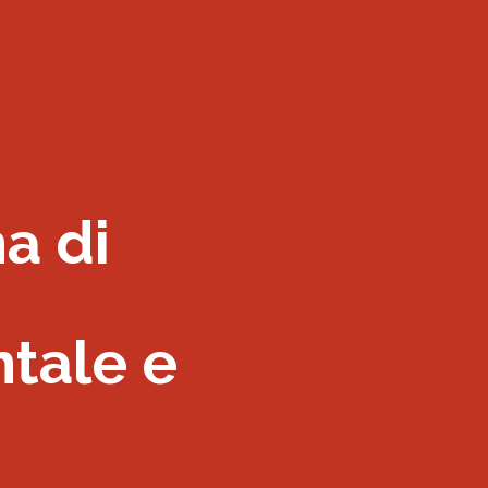
na di
tale e