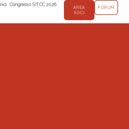
nici
Congresso SITCC 2026
AREA
FORUM
SOCI