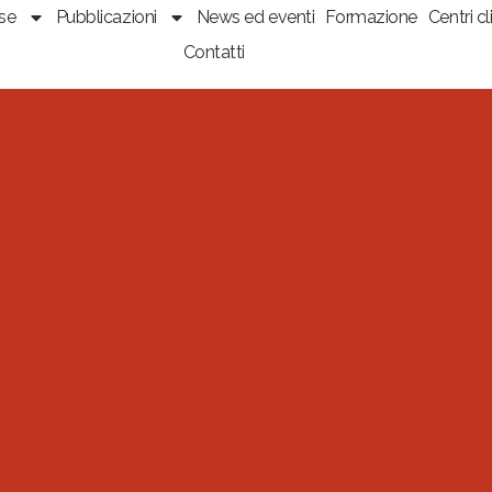
sse
Pubblicazioni
News ed eventi
Formazione
Centri cli
Contatti