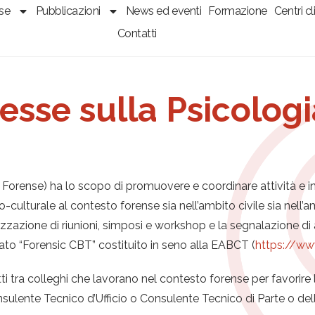
sse
Pubblicazioni
News ed eventi
Formazione
Centri cli
Contatti
esse sulla Psicolog
orense) ha lo scopo di promuovere e coordinare attività e iniziat
o-culturale al contesto forense sia nell’ambito civile sia nell
zzazione di riunioni, simposi e workshop e la segnalazione di ar
ato “Forensic CBT” costituito in seno alla EABCT (
https://ww
tti tra colleghi che lavorano nel contesto forense per favorire 
nsulente Tecnico d’Ufficio o Consulente Tecnico di Parte o del