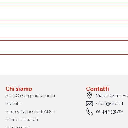
Chi siamo
Contatti
SITCC e organigramma
Viale Castro P
Statuto
sitcc@sitcc.it
Accreditamento EABCT
0644233878
Bilanci societari
Elenco soci