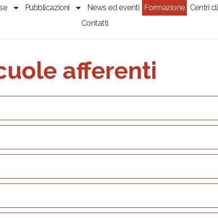
sse
Pubblicazioni
News ed eventi
Formazione
Centri cli
Contatti
uole afferenti