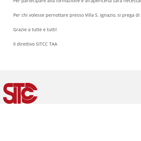
Per partecipare alla formazione e all’apericena sarà necessari
Per chi volesse pernottare presso Villa S. Ignazio, si prega di
Grazie a tutte e tutti!
Il direttivo SITCC TAA
Società Italiana di Terapia Comportamentale e
Cognitiva
Sede Legale
: Viale Castro Pretorio 116, 00185, Roma
Presidenza e Segreteria
: Via Ravenna 9/c, 00161,