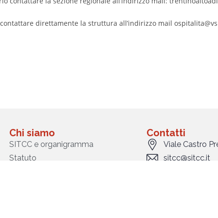
o contattare la sezione regionale all’indirizzo mail: trentinoaltoad
 contattare direttamente la struttura all’indirizzo mail ospitalita@vsi
Chi siamo
Contatti
SITCC e organigramma
Viale Castro P
Statuto
sitcc@sitcc.it
Accreditamento EABCT
0644233878
Bilanci societari
Elenco soci
Criteri patrocini e finanziamenti