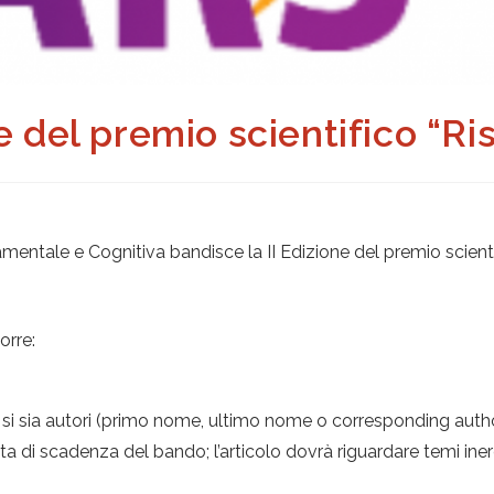
e del premio scientifico “Ri
entale e Cognitiva bandisce la II Edizione del premio scientifi
orre:
ui si sia autori (primo nome, ultimo nome o corresponding auth
ta di scadenza del bando; l’articolo dovrà riguardare temi inere