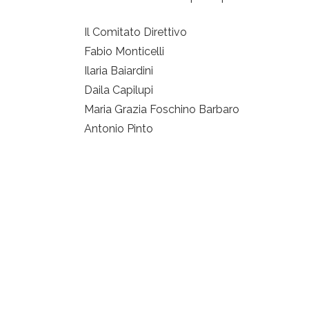
Il Comitato Direttivo
Fabio Monticelli
Ilaria Baiardini
Daila Capilupi
Maria Grazia Foschino Barbaro
Antonio Pinto
Società Italiana di Terapia Comportamentale e