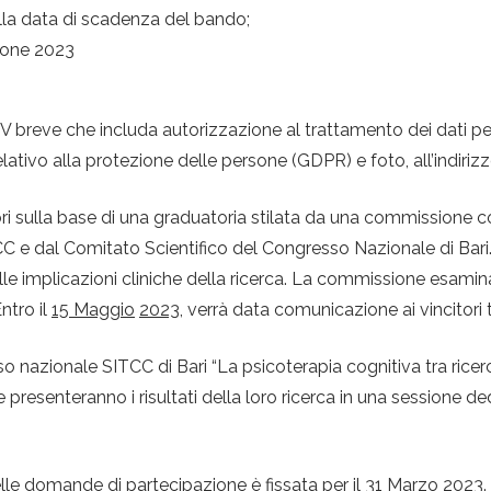
alla data di scadenza del bando;
zione 2023
n CV breve che includa autorizzazione al trattamento dei dati p
ativo alla protezione delle persone (GDPR) e foto, all’indiriz
tori sulla base di una graduatoria stilata da una commissione c
CC e dal Comitato Scientifico del Congresso Nazionale di Bari.
 delle implicazioni cliniche della ricerca. La commissione esami
ntro il
15 Maggio
2023
, verrà data comunicazione ai vincitori 
o nazionale SITCC di Bari “La psicoterapia cognitiva tra ricerc
 presenteranno i risultati della loro ricerca in una sessione de
le domande di partecipazione è fissata per il 31 Marzo 2023.