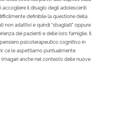
cogliere il disagio degli adolescenti
icilmente definibile la questione della
 non adattivi e quindi “sbagliati” oppure
enza dei pazienti e delle loro famiglie. Il
 pensiero psicoterapeutico cognitivo in
oni; ce le aspettiamo puntualmente
nte (magari anche nel contesto delle nuove
Link utili
retorio 116, 00185, Roma
Privacy policy
Cookie policy