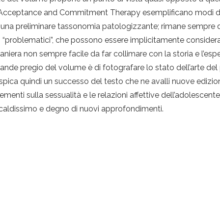
 Acceptance and Commitment Therapy esemplificano modi di ac
una preliminare tassonomia patologizzante; rimane sempre diff
problematici”, che possono essere implicitamente considerati
era non sempre facile da far collimare con la storia e l’esperi
nde pregio del volume è di fotografare lo stato dell’arte del
auspica quindi un successo del testo che ne avalli nuove edizi
lementi sulla sessualità e le relazioni affettive dell’adolesce
a caldissimo e degno di nuovi approfondimenti.
Chi siamo
Contatti
SITCC e organigramma
Viale Castro P
Statuto
sitcc@sitcc.it