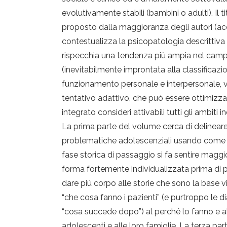
evolutivamente stabili (bambini o adulti). Il 
proposto dalla maggioranza degli autori (acc
contestualizza la psicopatologia descrittiva 
rispecchia una tendenza più ampia nel campo 
(inevitabilmente improntata alla classificaz
funzionamento personale e interpersonale, vo
tentativo adattivo, che può essere ottimizz
integrato consideri attivabili tutti gli ambiti 
La prima parte del volume cerca di delineare 
problematiche adolescenziali usando come grig
fase storica di passaggio si fa sentire maggi
forma fortemente individualizzata prima di pa
dare più corpo alle storie che sono la base v
“che cosa fanno i pazienti” (e purtroppo le d
“cosa succede dopo”) al perché lo fanno e al
adolescenti e alle loro famiglie. La terza pa