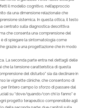
fetti il modello cognitivo, nell’approccio
chito da una dimensione relazionale che
rensione sistemica. In questa ottica, il testo
 centrato sulla diagnostica descrittiva
adigma che consenta una comprensione del
o è di spiegare la sintomatologia come
nche grazie a una progettazione che in modo
ca. La seconda parte entra nel dettagli delle
 che la tensione caratteristica di questa
omprensione del disturbo” sia da declinare in
nso le vignette cliniche, che consentono di
 per l’intero campo lo sforzo di passare dal
cruciali su “dove/quando/con chi lo fanno” e
 ogni progetto terapeutico comprensibile agli
lo della seconda parte: due capitoli sulla