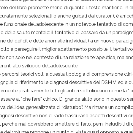
titolo del libro promette meno di quanto il testo mantiene. In ef
uratamente selezionati o anche guidati dai curatori), è arric
e funzionale dell’adolescente in un notevole tentativo di comp
della salute mentale: il tentativo di passare da un paradigma
ione dei deficit e delle anomalie individuali) a un nuovo par
lto a perseguire il miglior adattamento possibile. Il tentativ
ato non solo nel contesto di una relazione terapeutica, ma a
inerenti allo sviluppo dell’adolescente.
percorsi teorici volti a questa tipologia di comprensione clini
lia di riferimento le diagnosi descrittive del DSM V, ed è qui
ormente: praticamente tutti gli autori sottolineano come la “c
ssare al “che fare” clinico. Di grande aiuto sono in questo se
iva dell’idea generalizzata di “disturbo”. Ma rimane un compito
iagnosi descrittive non di rado trascurano aspetti descrittivi 
 perché mai dovrebbero smettere di farlo, perni ineludibili di
rte del volume propone un punto di vista quasi opposto a quel