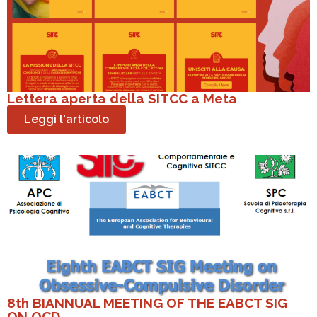
Lettera aperta della SITCC a Meta
Leggi l'articolo
8th BIANNUAL MEETING OF THE EABCT SIG
ON OCD